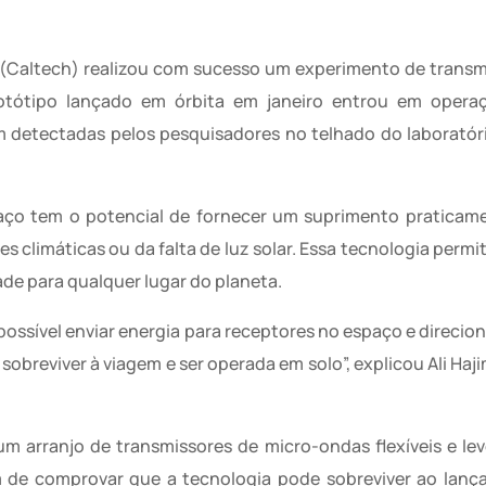
a (Caltech) realizou com sucesso um experimento de transm
otótipo lançado em órbita em janeiro entrou em opera
m detectadas pelos pesquisadores no telhado do laborató
aço tem o potencial de fornecer um suprimento praticame
 climáticas ou da falta de luz solar. Essa tecnologia permiti
ade para qualquer lugar do planeta.
sível enviar energia para receptores no espaço e direcioná
breviver à viagem e ser operada em solo”, explicou Ali Haji
m arranjo de transmissores de micro-ondas flexíveis e lev
m de comprovar que a tecnologia pode sobreviver ao lan