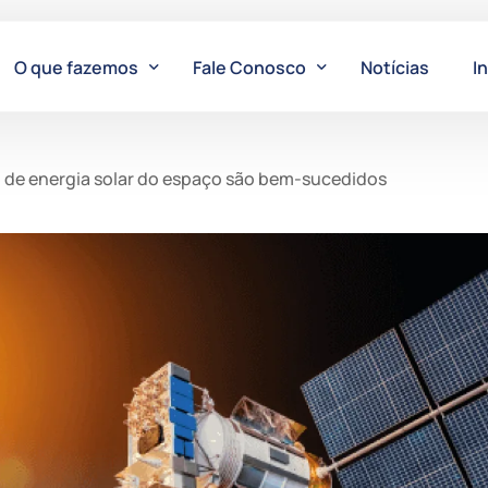
O que fazemos
Fale Conosco
Notícias
I
s
Comercialização de Energia
dúvidas – estamos aqui para ajudar!
 de energia solar do espaço são bem-sucedidos
ivre de Energia
Gestão e Representação de Energia
ilidade
Geração de Energia
ções
Comercialização Varejista
de e Transparência
Leilão de Energia
Certificação I-REC
Battery Energy Storage System (BESS)