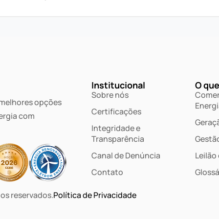
Institucional
O que
Sobre nós
Comer
 melhores opções
Energi
Certificações
ergia com
Geraçã
Integridade e
Transparência
Gestã
Canal de Denúncia
Leilão
Contato
Glossá
tos reservados.
Política de Privacidade