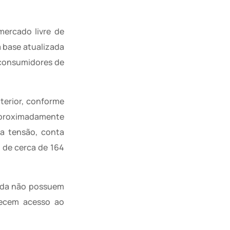
mercado livre de
a base atualizada
 consumidores de
erior, conforme
aproximadamente
a tensão, conta
 de cerca de 164
inda não possuem
erecem acesso ao