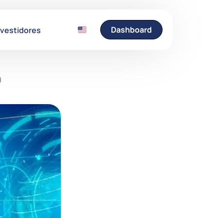
Dashboard
nvestidores
)
Entre em Contato
Fale conosco e esclare
suas dúvidas.