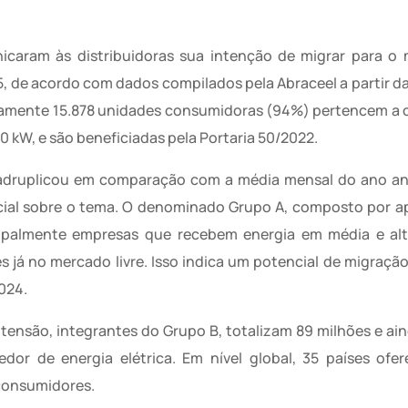
icaram às distribuidoras sua intenção de migrar para o 
5, de acordo com dados compilados pela Abraceel a partir d
adamente 15.878 unidades consumidoras (94%) pertencem a
 kW, e são beneficiadas pela Portaria 50/2022.
adruplicou em comparação com a média mensal do ano ant
cial sobre o tema. O denominado Grupo A, composto por 
cipalmente empresas que recebem energia em média e alt
 já no mercado livre. Isso indica um potencial de migração
024.
tensão, integrantes do Grupo B, totalizam 89 milhões e a
edor de energia elétrica. Em nível global, 35 países of
 consumidores.