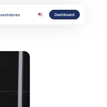
Dashboard
nvestidores
Entre em Contato
Fale conosco e esclare
suas dúvidas.