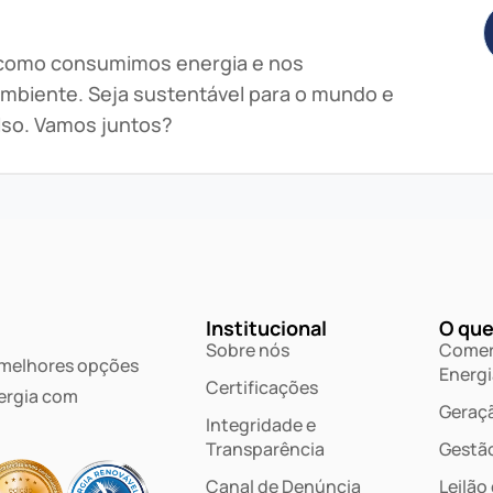
 como consumimos energia e nos
mbiente. Seja sustentável para o mundo e
lso. Vamos juntos?
Institucional
O que
Sobre nós
Comer
 melhores opções
Energi
Certificações
ergia com
Geraçã
Integridade e
Transparência
Gestã
Canal de Denúncia
Leilão