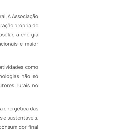
ral. A Associação
eração própria de
solar, a energia
cionais e maior
 atividades como
cnologias não só
tores rurais no
a energética das
s e sustentáveis.
consumidor final