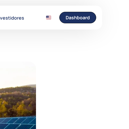
Dashboard
nvestidores
Entre em Contato
Fale conosco e esclare
suas dúvidas.