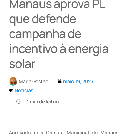
Manaus aprova PL
que defende
campanha de
incentivo à energia
solar
Maria Gestão
maio 19, 2023
Notícias
1
min de leitura
Aprovado pela Câmara Municipal de Manaus