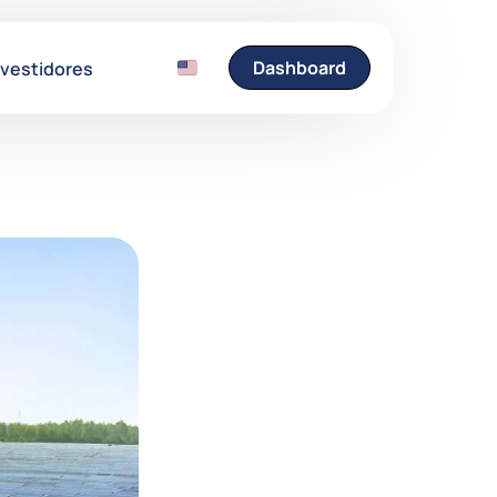
Dashboard
nvestidores
Entre em Contato
Fale conosco e esclare
suas dúvidas.