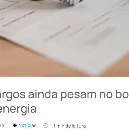
rgos ainda pesam no bo
energia
24
Notícias
1
min de leitura