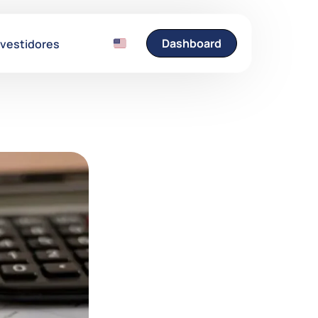
Dashboard
nvestidores
Entre em Contato
Fale conosco e esclare
suas dúvidas.