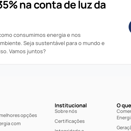
5% na conta de luz da
 como consumimos energia e nos
mbiente. Seja sustentável para o mundo e
lso. Vamos juntos?
Institucional
O que
Sobre nós
Comer
 melhores opções
Energi
Certificações
ergia com
Geraçã
Integridade e