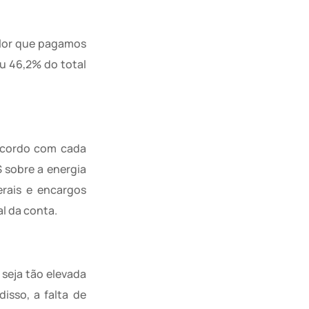
alor que pagamos
u 46,2% do total
 acordo com cada
 sobre a energia
erais e encargos
l da conta.
 seja tão elevada
disso, a falta de