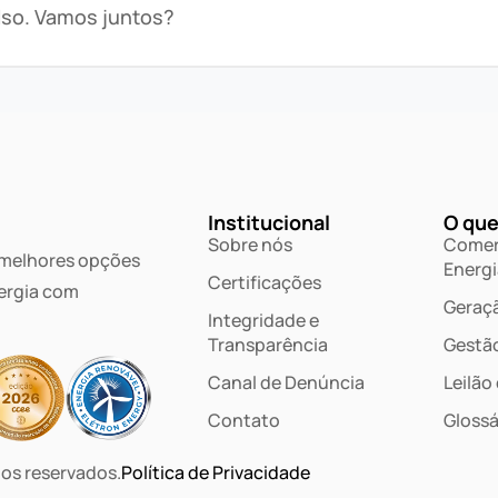
lso. Vamos juntos?
Institucional
O que
Sobre nós
Comer
 melhores opções
Energi
Certificações
ergia com
Geraçã
Integridade e
Transparência
Gestã
Canal de Denúncia
Leilão
Contato
Glossá
tos reservados.
Política de Privacidade