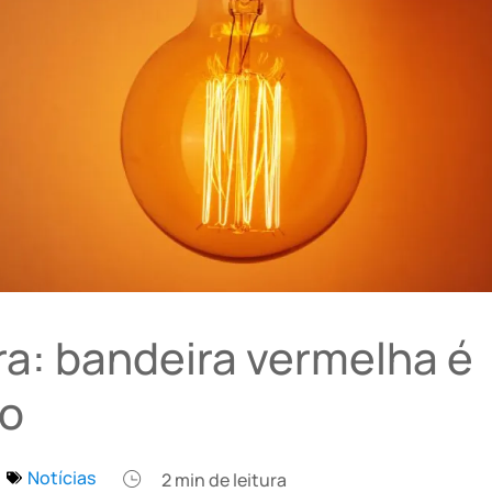
ra: bandeira vermelha é
ho
Notícias
2
min de leitura