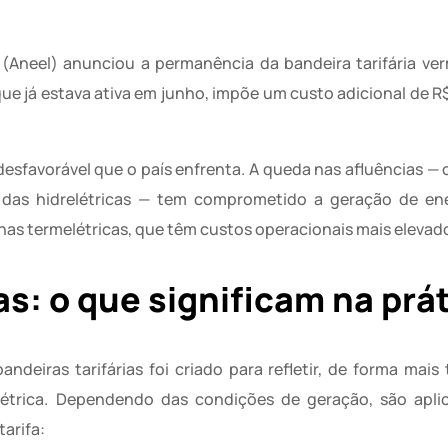
a (Aneel) anunciou a permanência da bandeira tarifária ve
que já estava ativa em junho, impõe um custo adicional de R
 desfavorável que o país enfrenta. A queda nas afluências — 
 das hidrelétricas — tem comprometido a geração de ene
nas termelétricas, que têm custos operacionais mais elevad
as: o que significam na prá
deiras tarifárias foi criado para refletir, de forma mais 
létrica. Dependendo das condições de geração, são apli
arifa: