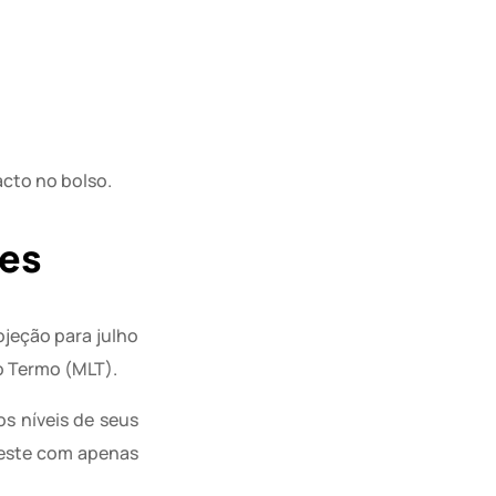
acto no bolso.
ões
ojeção para julho
o Termo (MLT).
s níveis de seus
deste com apenas