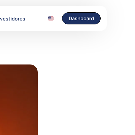
Dashboard
nvestidores
Entre em Contato
Fale conosco e esclare
suas dúvidas.