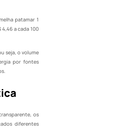
rmelha patamar 1
$ 4,46 a cada 100
ou seja, o volume
rgia por fontes
os.
tica
transparente, os
cados diferentes