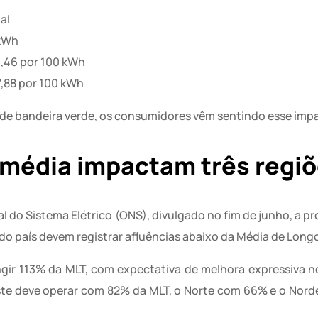
al
 kWh
4,46 por 100 kWh
7,88 por 100 kWh
o de bandeira verde, os consumidores vêm sentindo esse imp
 média impactam três regi
do Sistema Elétrico (ONS), divulgado no fim de junho, a pr
do país devem registrar afluências abaixo da Média de Long
ngir 113% da MLT, com expectativa de melhora expressiva no
ste deve operar com 82% da MLT, o Norte com 66% e o Nor