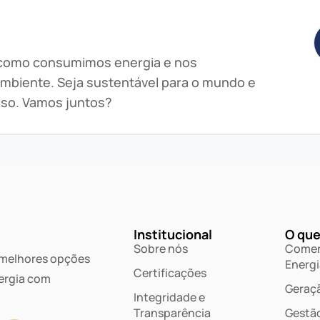
 como consumimos energia e nos
mbiente. Seja sustentável para o mundo e
lso. Vamos juntos?
Institucional
O que
Sobre nós
Comer
 melhores opções
Energi
Certificações
ergia com
Geraçã
Integridade e
Transparência
Gestã