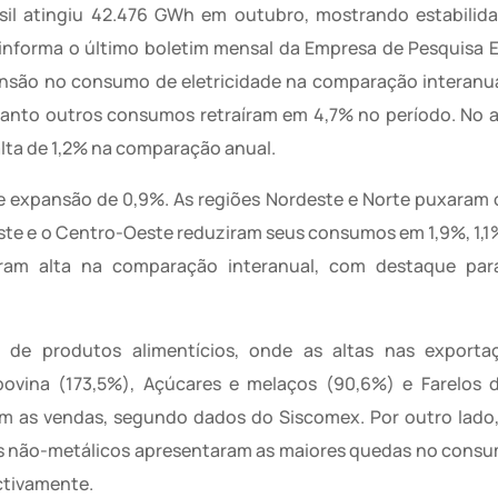
sil atingiu 42.476 GWh em outubro, mostrando estabilid
forma o último boletim mensal da Empresa de Pesquisa E
pansão no consumo de eletricidade na comparação interanu
anto outros consumos retraíram em 4,7% no período. No 
ta de 1,2% na comparação anual.
e expansão de 0,9%. As regiões Nordeste e Norte puxaram 
deste e o Centro-Oeste reduziram seus consumos em 1,9%, 1,1%
eram alta na comparação interanual, com destaque par
de produtos alimentícios, onde as altas nas export
bovina (173,5%), Açúcares e melaços (90,6%) e Farelos 
am as vendas, segundo dados do Siscomex. Por outro lado,
is não-metálicos apresentaram as maiores quedas no consu
ctivamente.