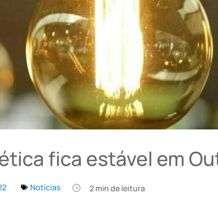
tica fica estável em Ou
22
Notícias
2
min de leitura