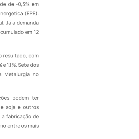
ade de -0,3% em
nergética (EPE).
al. Já a demanda
acumulado em 12
o resultado, com
 e 1,1%. Sete dos
a Metalurgia no
ações podem ter
de soja e outros
 a fabricação de
mo entre os mais