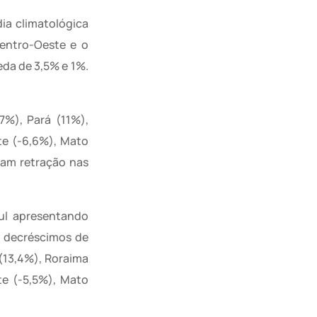
ia climatológica
Centro-Oeste e o
da de 3,5% e 1%.
7%), Pará (11%),
te (-6,6%), Mato
ram retração nas
Sul apresentando
m decréscimos de
(13,4%), Roraima
te (-5,5%), Mato