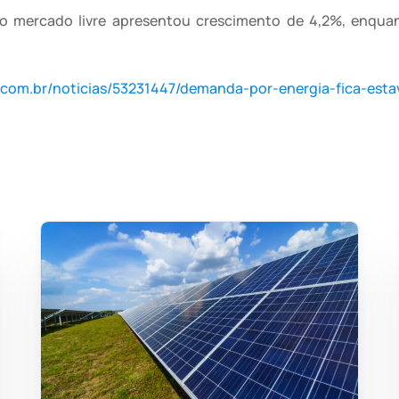
o mercado livre apresentou crescimento de 4,2%, enquan
a.com.br/noticias/53231447/demanda-por-energia-fica-est