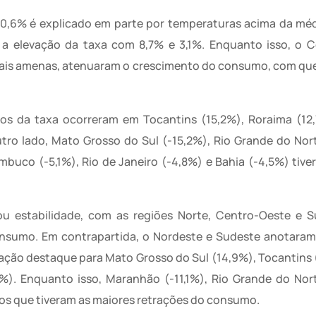
e 0,6% é explicado em parte por temperaturas acima da méd
 a elevação da taxa com 8,7% e 3,1%. Enquanto isso, o 
ais amenas, atenuaram o crescimento do consumo, com que
os da taxa ocorreram em Tocantins (15,2%), Roraima (12,
utro lado, Mato Grosso do Sul (-15,2%), Rio Grande do Nor
mbuco (-5,1%), Rio de Janeiro (-4,8%) e Bahia (-4,5%) tive
rou estabilidade, com as regiões Norte, Centro-Oeste e 
onsumo. Em contrapartida, o Nordeste e Sudeste anotara
ração destaque para Mato Grosso do Sul (14,9%), Tocantins 
8%). Enquanto isso, Maranhão (-11,1%), Rio Grande do Nor
 os que tiveram as maiores retrações do consumo.