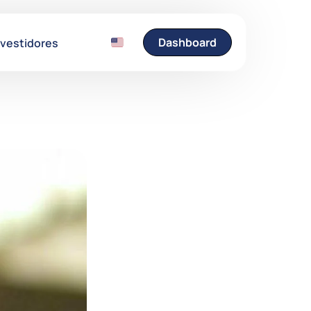
Dashboard
nvestidores
Entre em Contato
Fale conosco e esclare
suas dúvidas.