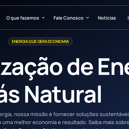
O que fazemos
Fale Conosco
Notícias
ós
Comercialização de Energia
ENERGIA QUE GERA ECONOMIA
dúvidas – estamos aqui para ajudar!
Livre de Energia
Gestão e Representação de Energia
zação de Ene
abilidade
Geração de Energia
ações
Comercialização Varejista
ás Natural
ade e Transparência
Leilão de Energia
Certificação I-REC
Battery Energy Storage System (BESS)
ergia, nossa missão é fornecer soluções sustentávei
o uma melhor economia e resultado. Saiba mais sobre