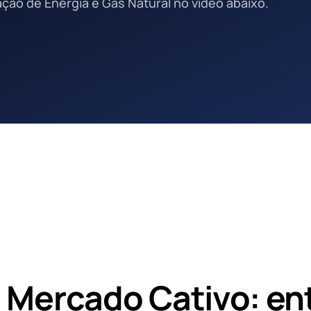
ção de Energia e Gás Natural no vídeo abaixo.
e Mercado Cativo: en