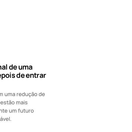
nal de uma
epois de entrar
tem uma redução de
gestão mais
ente um futuro
ável.