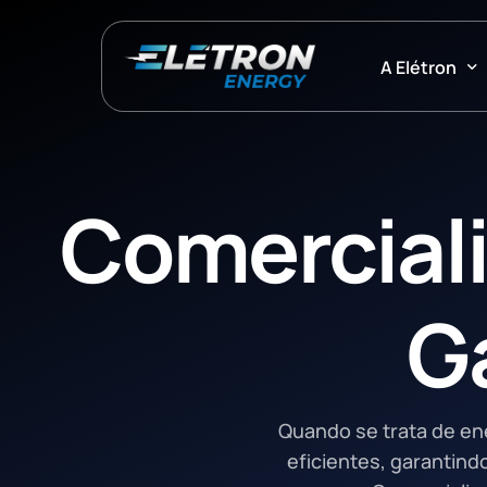
A Elétron
Sobre N
Fale
Entre em contato conosco e tire suas 
Conosco
Mercado 
Comerciali
Sustent
Certific
G
Integrid
Quando se trata de en
eficientes, garantind