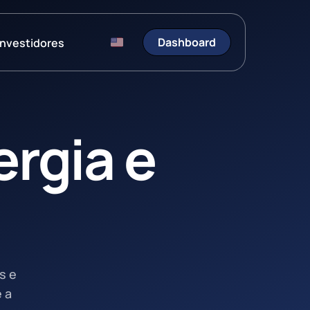
Dashboard
Investidores
rgia e
Entre em Contato
Fale conosco e esclare
suas dúvidas.
s e
 a